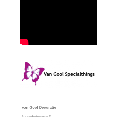
van Gool Decoratie
Neereindseweg 5,